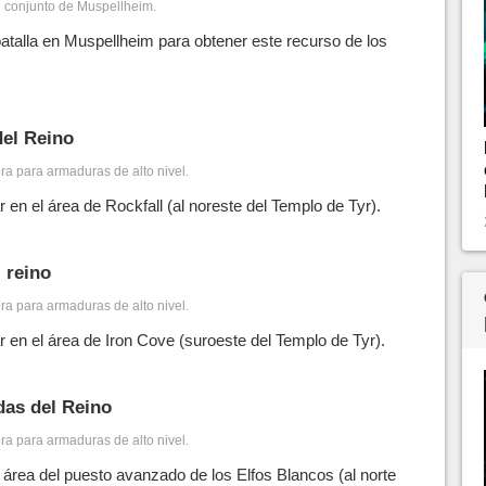
el conjunto de Muspellheim.
atalla en Muspellheim para obtener este recurso de los
el Reino
ra para armaduras de alto nivel.
 en el área de Rockfall (al noreste del Templo de Tyr).
l reino
ra para armaduras de alto nivel.
 en el área de Iron Cove (suroeste del Templo de Tyr).
das del Reino
ra para armaduras de alto nivel.
 área del puesto avanzado de los Elfos Blancos (al norte