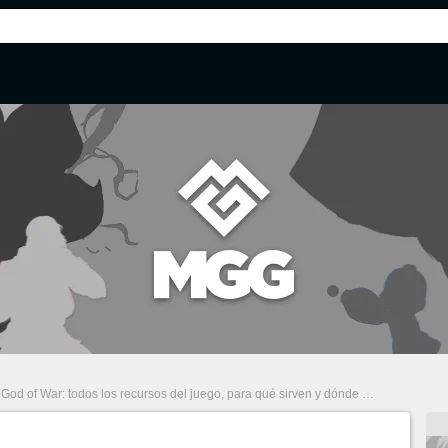
God of War: todos los recursos del juego, para qué sirven y dónde encontrarlos
/