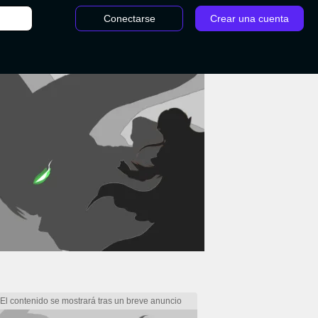
Conectarse
Crear una cuenta
Componentes legendarios - God of War: todos los recursos del juego, para qué si