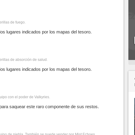
erillas de fuego.
os lugares indicados por los mapas del tesoro.
erillas de absorción de salud.
os lugares indicados por los mapas del tesoro.
quipo con el poder de Valkyries.
 para saquear este raro componente de sus restos.
equipo de niebla. También se puede vender por Mist Echoes.