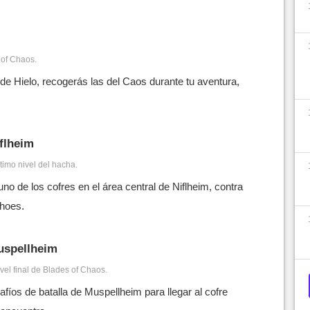
 of Chaos.
 de Hielo, recogerás las del Caos durante tu aventura,
iflheim
ltimo nivel del hacha.
no de los cofres en el área central de Niflheim, contra
choes.
Muspellheim
ivel final de Blades of Chaos.
fíos de batalla de Muspellheim para llegar al cofre