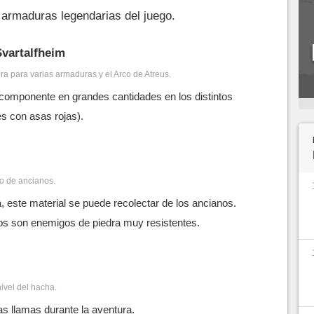
 armaduras legendarias del juego.
vartalfheim
ra para varias armaduras y el Arco de Atreus.
componente en grandes cantidades en los distintos
es con asas rojas).
to de ancianos.
 este material se puede recolectar de los ancianos.
os son enemigos de piedra muy resistentes.
nivel del hacha.
s llamas durante la aventura.