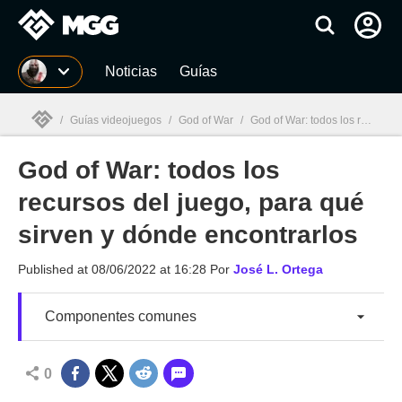
MGG
Noticias
Guías
/
Guías videojuegos
/
God of War
/
God of War: todos los recursos del juego, para qué sirven y dónde encontrarlos
God of War: todos los
MGG

recursos del juego, para qué
sirven y dónde encontrarlos
Published at
08/06/2022 at 16:28
Por
José L. Ortega
Componentes comunes
0