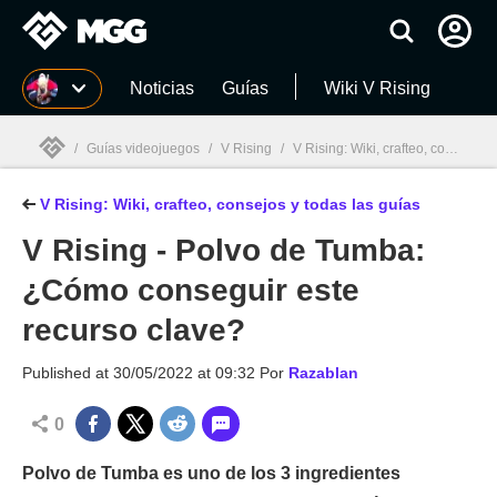
MGG
Noticias
Guías
Wiki V Rising
/
Guías videojuegos
/
V Rising
/
V Rising: Wiki, crafteo, consejos y todas las guías
V Rising: Wiki, crafteo, consejos y todas las guías
MGG

V Rising - Polvo de Tumba:
¿Cómo conseguir este
recurso clave?
Published at
30/05/2022 at 09:32
Por
Razablan
0
Polvo de Tumba es uno de los 3 ingredientes