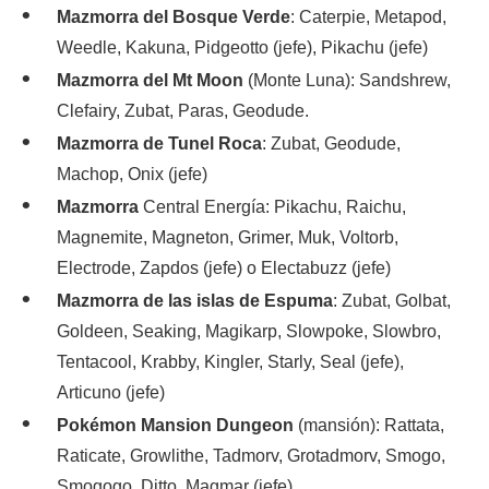
Mazmorra del Bosque
Verde
: Caterpie, Metapod,
Weedle, Kakuna, Pidgeotto (jefe), Pikachu (jefe)
Mazmorra del Mt Moon
(Monte Luna): Sandshrew,
Clefairy, Zubat, Paras, Geodude.
Mazmorra de Tunel Roca
: Zubat, Geodude,
Machop, Onix (jefe)
Mazmorra
Central Energía: Pikachu, Raichu,
Magnemite, Magneton, Grimer, Muk, Voltorb,
Electrode, Zapdos (jefe) o Electabuzz (jefe)
Mazmorra de las islas de Espuma
: Zubat, Golbat,
Goldeen, Seaking, Magikarp, Slowpoke, Slowbro,
Tentacool, Krabby, Kingler, Starly, Seal (jefe),
Articuno (jefe)
Pokémon Mansion Dungeon
(mansión): Rattata,
Raticate, Growlithe, Tadmorv, Grotadmorv, Smogo,
Smogogo, Ditto, Magmar (jefe)