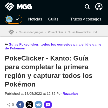
MGG
Noticias
Guías
Trucos y consejos
/
Guías videojuegos
/
Pokéclicker
/
Guías Pokeclicker: todos los consejos para el idle game de Pokémon
Guías Pokeclicker: todos los consejos para el idle game
MGG

de Pokémon
PokeClicker - Kanto: Guía
para completar la primera
región y capturar todos los
Pokémon
Published at
18/05/2022 at 12:32
Por
Razablan
0