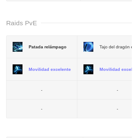
Raids PvE
Patada relámpago
Tajo del dragón enf
Movilidad excelente
Movilidad excelen
-
-
-
-