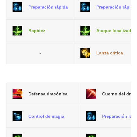
Preparación rápida
Preparación rápida
Rapidez
Ataque localizado
-
Lanza crítica
Defensa dracónica
Cuerno del drag
Control de magia
Preparación ráp