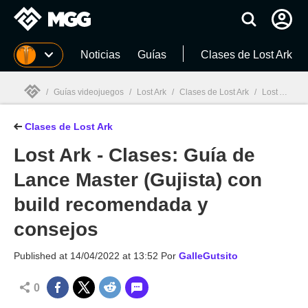
MGG
Noticias
Guías
Clases de Lost Ark
/
Guías videojuegos
/
Lost Ark
/
Clases de Lost Ark
/
Lost Ark - Clases: Guía de Lance Master (Gujista) con build recomendada y consejos
Clases de Lost Ark
MGG

Lost Ark - Clases: Guía de
Lance Master (Gujista) con
build recomendada y
consejos
Published at
14/04/2022 at 13:52
Por
GalleGutsito
0