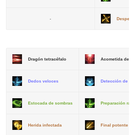
-
Desperta
Dragón tetracéfalo
Acometida de llu
Dedos veloces
Detección de
pu
Estocada de sombras
Preparación ráp
Herida infectada
Final potente