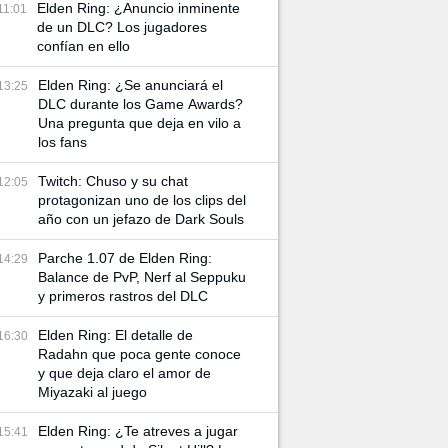
Elden Ring: ¿Anuncio inminente
11:01
de un DLC? Los jugadores
confían en ello
Elden Ring: ¿Se anunciará el
13:25
DLC durante los Game Awards?
Una pregunta que deja en vilo a
los fans
Twitch: Chuso y su chat
12:05
protagonizan uno de los clips del
año con un jefazo de Dark Souls
Parche 1.07 de Elden Ring:
14:29
Balance de PvP, Nerf al Seppuku
y primeros rastros del DLC
Elden Ring: El detalle de
16:30
Radahn que poca gente conoce
y que deja claro el amor de
Miyazaki al juego
Elden Ring: ¿Te atreves a jugar
15:41