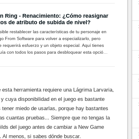
n Ring - Renacimiento: ¿Cómo reasignar
os de atributo de subida de nivel?
ible restablecer las características de tu personaje en
go From Software para volver a especializarlo, pero
e requerirá esfuerzo y un objeto especial. Aquí tienes
uía con todos los pasos para desbloquear esta opción
 ayudará a cambiar tu build u optimizarla.
 esta herramienta requiere una Lágrima Larvaria,
y cuya disponibilidad en el juego es bastante
s tener miedo de usarlas, porque hay bastantes
as cuantas pruebas... Siempre que no tengas la
builds del juego antes de cambiar a New Game
s. Al menos, si sabes dónde buscar.