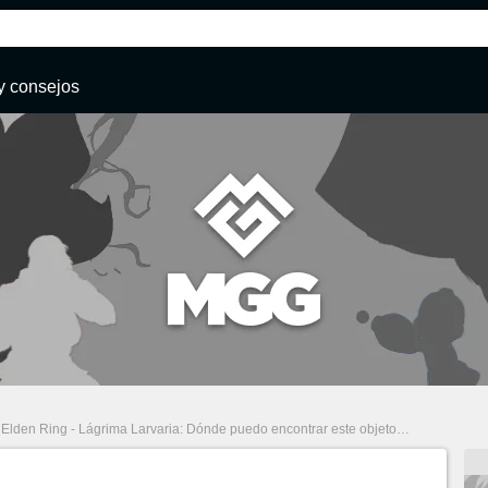
y consejos
Elden Ring - Lágrima Larvaria: Dónde puedo encontrar este objeto clave para renacer mi personaje