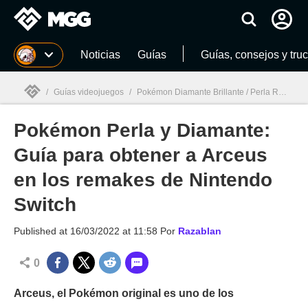
MGG
Noticias
Guías
Guías, consejos y tru
/
Guías videojuegos
/
Pokémon Diamante Brillante / Perla Reluciente
Pokémon Perla y Diamante:
MGG

Guía para obtener a Arceus
en los remakes de Nintendo
Switch
Published at
16/03/2022 at 11:58
Por
Razablan
0
Arceus, el Pokémon original es uno de los