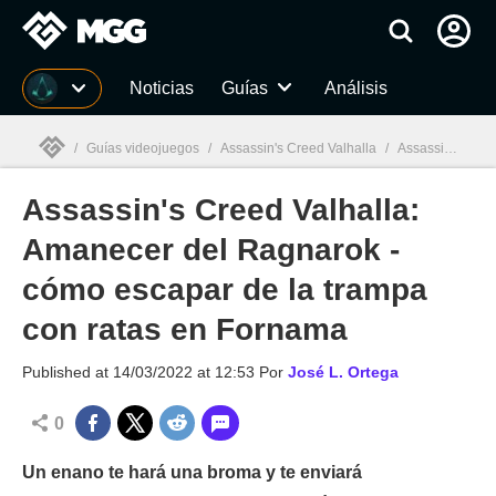
MGG
Noticias
Guías
Análisis
/
Guías videojuegos
/
Assassin's Creed Valhalla
/
Assassin's Creed Valhalla: Amanecer del Ragnarok - cómo escapar de la trampa con ratas en Fornama
Assassin's Creed Valhalla:
MGG

Amanecer del Ragnarok -
cómo escapar de la trampa
con ratas en Fornama
Published at
14/03/2022 at 12:53
Por
José L. Ortega
0
Un enano te hará una broma y te enviará