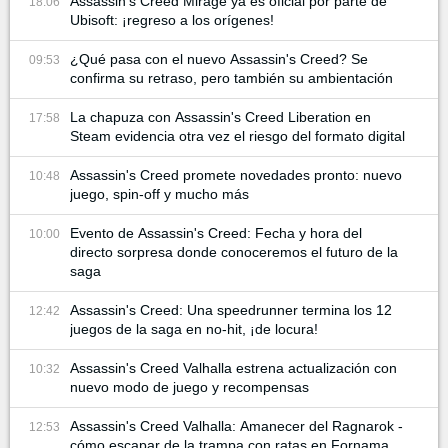
Assassin's Creed Mirage ya es oficial por parte de
18:06
Ubisoft: ¡regreso a los orígenes!
¿Qué pasa con el nuevo Assassin's Creed? Se
09:53
confirma su retraso, pero también su ambientación
La chapuza con Assassin's Creed Liberation en
17:58
Steam evidencia otra vez el riesgo del formato digital
Assassin's Creed promete novedades pronto: nuevo
10:48
juego, spin-off y mucho más
Evento de Assassin's Creed: Fecha y hora del
10:00
directo sorpresa donde conoceremos el futuro de la
saga
Assassin's Creed: Una speedrunner termina los 12
12:42
juegos de la saga en no-hit, ¡de locura!
Assassin's Creed Valhalla estrena actualización con
10:32
nuevo modo de juego y recompensas
Assassin's Creed Valhalla: Amanecer del Ragnarok -
12:53
cómo escapar de la trampa con ratas en Fornama