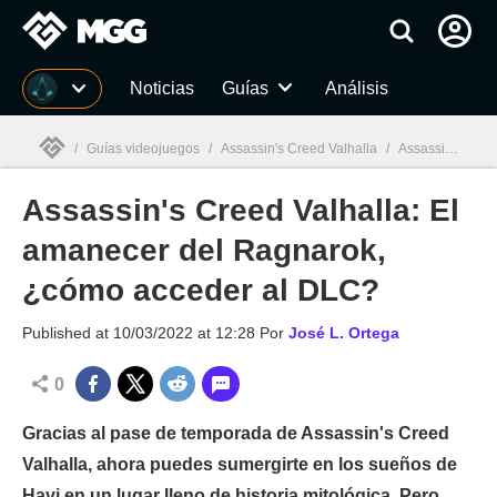
MGG
Noticias
Guías
Análisis
/
Guías videojuegos
/
Assassin's Creed Valhalla
/
Assassin's Creed Valhalla: El amanecer del Ragnarok, ¿cómo acceder al DLC?
Assassin's Creed Valhalla: El
MGG

amanecer del Ragnarok,
¿cómo acceder al DLC?
Published at
10/03/2022 at 12:28
Por
José L. Ortega
0
Gracias al pase de temporada de Assassin's Creed
Valhalla, ahora puedes sumergirte en los sueños de
Havi en un lugar lleno de historia mitológica. Pero