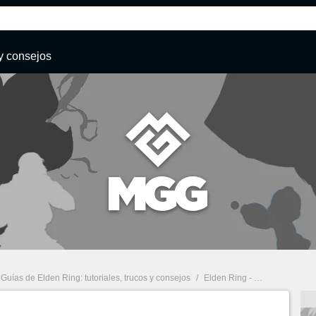
y consejos
Guías de Elden Ring: tutoriales, trucos y consejos
/
Elden Ring - Radagon de la Orden Dorada y Bestia de Elden: ¿Cómo vencer al jefe final?