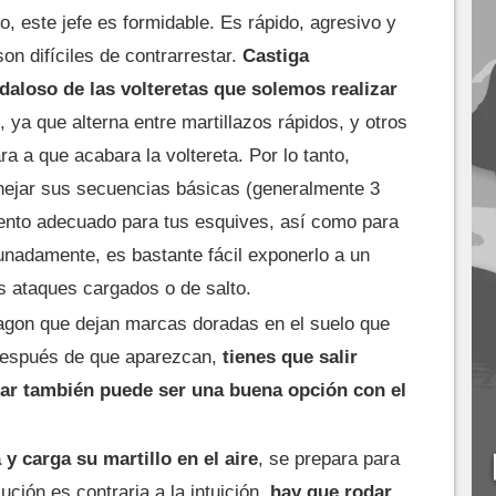
 este jefe es formidable. Es rápido, agresivo y
n difíciles de contrarrestar.
Castiga
aloso de las volteretas que solemos realizar
, ya que alterna entre martillazos rápidos, y otros
a a que acabara la voltereta. Por lo tanto,
nejar sus secuencias básicas (generalmente 3
ento adecuado para tus esquives, así como para
unadamente, es bastante fácil exponerlo a un
os ataques cargados o de salto.
agon que dejan marcas doradas en el suelo que
e después de que aparezcan,
tienes que salir
tar también puede ser una buena opción con el
 carga su martillo en el aire
, se prepara para
ución es contraria a la intuición,
hay que rodar