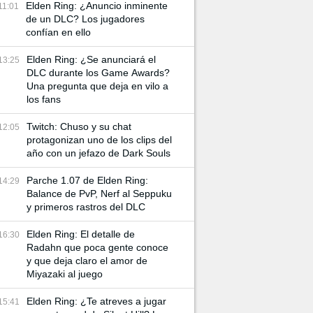
Elden Ring: ¿Anuncio inminente
11:01
de un DLC? Los jugadores
confían en ello
Elden Ring: ¿Se anunciará el
13:25
DLC durante los Game Awards?
Una pregunta que deja en vilo a
los fans
Twitch: Chuso y su chat
12:05
protagonizan uno de los clips del
año con un jefazo de Dark Souls
Parche 1.07 de Elden Ring:
14:29
Balance de PvP, Nerf al Seppuku
y primeros rastros del DLC
Elden Ring: El detalle de
16:30
Radahn que poca gente conoce
y que deja claro el amor de
Miyazaki al juego
Elden Ring: ¿Te atreves a jugar
15:41