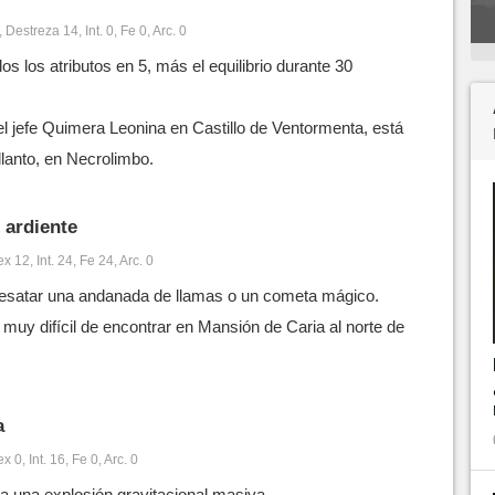
Destreza 14, Int. 0, Fe 0, Arc. 0
os los atributos en 5, más el equilibrio durante 30
el jefe Quimera Leonina en Castillo de Ventormenta, está
llanto, en Necrolimbo.
 ardiente
x 12, Int. 24, Fe 24, Arc. 0
desatar una andanada de llamas o un cometa mágico.
 muy difícil de encontrar en Mansión de Caria al norte de
a
 0, Int. 16, Fe 0, Arc. 0
 una explosión gravitacional masiva.