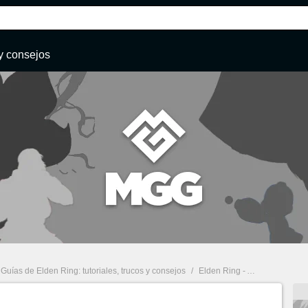
y consejos
Guías de Elden Ring: tutoriales, trucos y consejos
/
Elden Ring - Armas Legendarias: Lista con todas ellas y dónde conseguirlas para el trofeo