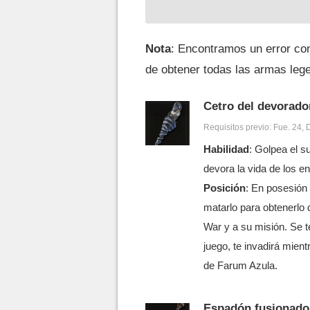
Nota
: Encontramos un error co
de obtener todas las armas leg
Cetro del devorado
Requisitos previo: Fue. 24, D
Habilidad
: Golpea el s
devora la vida de los e
Posición
: En posesión
matarlo para obtenerlo 
War y a su misión. Se te
juego, te invadirá mient
de Farum Azula.
Espadón fusionado