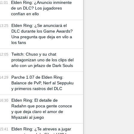
Elden Ring: ¿Anuncio inminente
11:01
de un DLC? Los jugadores
confían en ello
Elden Ring: ¿Se anunciará el
13:25
DLC durante los Game Awards?
Una pregunta que deja en vilo a
los fans
Twitch: Chuso y su chat
12:05
protagonizan uno de los clips del
año con un jefazo de Dark Souls
Parche 1.07 de Elden Ring:
14:29
Balance de PvP, Nerf al Seppuku
y primeros rastros del DLC
Elden Ring: El detalle de
16:30
Radahn que poca gente conoce
y que deja claro el amor de
Miyazaki al juego
Elden Ring: ¿Te atreves a jugar
15:41