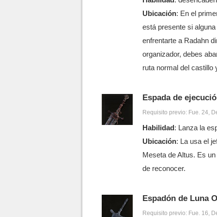
Ubicación
: En el prime
está presente si alguna 
enfrentarte a Radahn di
organizador, debes aba
ruta normal del castillo 
Espada de ejecuci
Requisito previo: Fue. 24, Dex
Habilidad
: Lanza la es
Ubicación
: La usa el 
Meseta de Altus. Es un 
de reconocer.
Espadón de Luna O
Requisito previo: Fue. 16, Dex