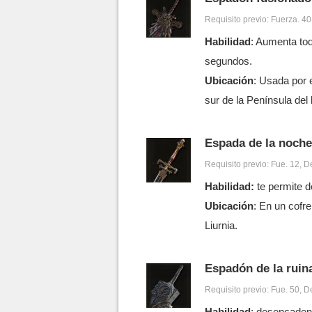
Requisito previo: Fuerza. 40, 
Habilidad
: Aumenta tod
segundos.
Ubicación
: Usada por 
sur de la Península del 
Espada de la noche
Requisito previo: Fue. 12, De
Habilidad:
te permite 
Ubicación
: En un cofre
Liurnia.
Espadón de la ruin
Requisito previo: Fue. 50, Dex
Habilidad
: desencadena