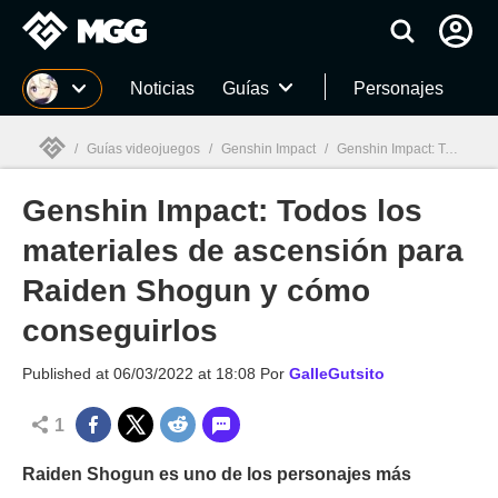
MGG
Noticias
Guías
Personajes
/
Guías videojuegos
/
Genshin Impact
/
Genshin Impact: Todos los materiales de ascensión para Raiden Shogun y cómo conseguirlos
Genshin Impact: Todos los
MGG

materiales de ascensión para
Raiden Shogun y cómo
conseguirlos
Published at
06/03/2022 at 18:08
Por
GalleGutsito
1
Raiden Shogun es uno de los personajes más