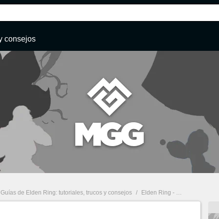
y consejos
Guías de Elden Ring: tutoriales, trucos y consejos
/
Elden Ring - Mansión del volcán: Misiones, recompensas, consecuencias y requisitos