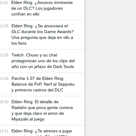
Elden Ring: ¿Anuncio inminente
11:01
de un DLC? Los jugadores
confían en ello
Elden Ring: ¿Se anunciará el
13:25
DLC durante los Game Awards?
Una pregunta que deja en vilo a
los fans
Twitch: Chuso y su chat
12:05
protagonizan uno de los clips del
año con un jefazo de Dark Souls
Parche 1.07 de Elden Ring:
14:29
Balance de PvP, Nerf al Seppuku
y primeros rastros del DLC
Elden Ring: El detalle de
16:30
Radahn que poca gente conoce
y que deja claro el amor de
Miyazaki al juego
Elden Ring: ¿Te atreves a jugar
15:41