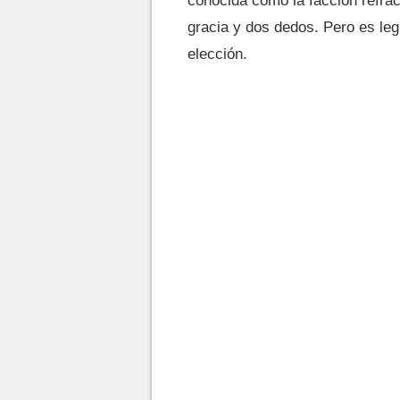
conocida como la facción refract
gracia y dos dedos. Pero es leg
elección.