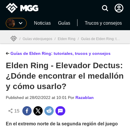
MGG
Noticias
Guías
Trucos y consejos
/
Guías videojuegos
/
Elden Ring
/
Guías de Elden Ring: tutoriales, trucos y consejos
Guías de Elden Ring: tutoriales, trucos y consejos
MGG

Elden Ring - Elevador Dectus:
¿Dónde encontrar el medallón
y cómo usarlo?
Published at
28/02/2022 at 10:01
Por
Razablan
15
En el extremo norte de la segunda región del juego