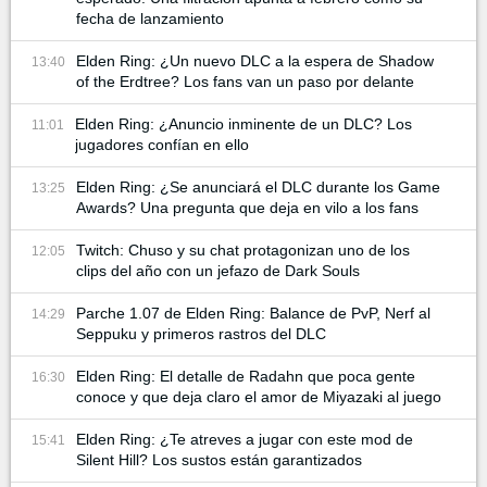
fecha de lanzamiento
Elden Ring: ¿Un nuevo DLC a la espera de Shadow
13:40
of the Erdtree? Los fans van un paso por delante
Elden Ring: ¿Anuncio inminente de un DLC? Los
11:01
jugadores confían en ello
Elden Ring: ¿Se anunciará el DLC durante los Game
13:25
Awards? Una pregunta que deja en vilo a los fans
Twitch: Chuso y su chat protagonizan uno de los
12:05
clips del año con un jefazo de Dark Souls
Parche 1.07 de Elden Ring: Balance de PvP, Nerf al
14:29
Seppuku y primeros rastros del DLC
Elden Ring: El detalle de Radahn que poca gente
16:30
conoce y que deja claro el amor de Miyazaki al juego
Elden Ring: ¿Te atreves a jugar con este mod de
15:41
Silent Hill? Los sustos están garantizados