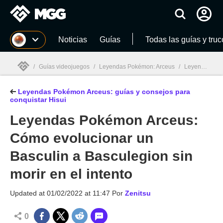
MGG
Noticias
Guías
Todas las guías y truc
/
Guías videojuegos
/
Leyendas Pokémon: Arceus
/
Leyendas Pokémon Arceus: guías y consejos para conquistar Hisui
Leyendas Pokémon Arceus: guías y consejos para
MGG

conquistar Hisui
Leyendas Pokémon Arceus:
Cómo evolucionar un
Basculin a Basculegion sin
morir en el intento
Updated at
01/02/2022 at 11:47
Por
Zenitsu
0