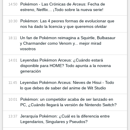
Pokémon - Las Crónicas de Arceus: Fecha de
14:50
estreno, Netflix… ¡Todo sobre la nueva serie!
Pokémon: Las 4 peores formas de evolucionar que
10:30
nos ha dado la licencia y que queremos olvidar
Un fan de Pokémon reimagina a Squirtle, Bulbasaur
18:11
y Charmander como Venom y... mejor mirad
vosotros
Leyendas Pokémon Arceus: ¿Cuándo estará
14:01
disponible para HOME? Todo apunta a la novena
generación
Leyendas Pokémon Arceus: Nieves de Hisui - Todo
11:45
lo que debes de saber del anime de Wit Studio
Pokémon: un competidor acaba de ser lanzado en
10:01
PC, ¿Cuándo llegará la versión de Nintendo Switch?
Jerarquía Pokémon: ¿Cuál es la diferencia entre
13:37
Legendarios, Singulares y Pseudos?