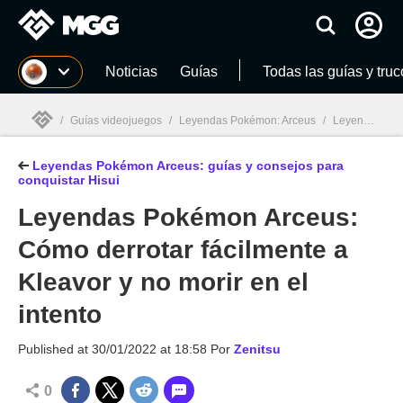
MGG
Noticias
Guías
Todas las guías y truc
/
Guías videojuegos
/
Leyendas Pokémon: Arceus
/
Leyendas Pokémon Arceus: guías y consejos para conquistar Hisui
Leyendas Pokémon Arceus: guías y consejos para
MGG

conquistar Hisui
Leyendas Pokémon Arceus:
Cómo derrotar fácilmente a
Kleavor y no morir en el
intento
Published at
30/01/2022 at 18:58
Por
Zenitsu
0