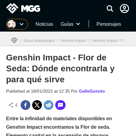
MGG
Noticias
Guías
Personajes
/
Guías videojuegos
/
Genshin Impact
/
Genshin Impact - Flor de Seda: Dónde encontrarla y para qué sirve
Genshin Impact - Flor de
MGG

Seda: Dónde encontrarla y
para qué sirve
Published at
18/01/2022 at 12:35
Por
GalleGutsito
4
Entre la infinidad de materiales disponibles en
Genshin Impact encontramos la Flor de seda.
Elemento capital en la ascensión de algunos