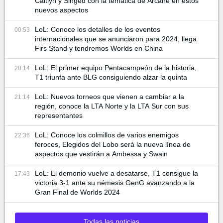
Caitlyn y Singed con la temática de Arcane en estos
nuevos aspectos
LoL: Conoce los detalles de los eventos
00:53
internacionales que se anunciaron para 2024, llega
Firs Stand y tendremos Worlds en China
LoL: El primer equipo Pentacampeón de la historia,
20:14
T1 triunfa ante BLG consiguiendo alzar la quinta
LoL: Nuevos torneos que vienen a cambiar a la
21:14
región, conoce la LTA Norte y la LTA Sur con sus
representantes
LoL: Conoce los colmillos de varios enemigos
22:36
feroces, Elegidos del Lobo será la nueva línea de
aspectos que vestirán a Ambessa y Swain
LoL: El demonio vuelve a desatarse, T1 consigue la
17:43
victoria 3-1 ante su némesis GenG avanzando a la
Gran Final de Worlds 2024
Todas las noticias