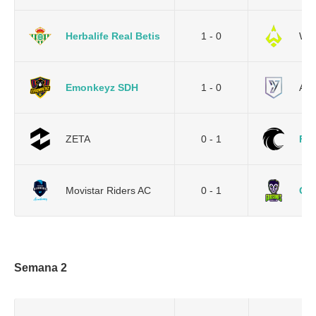
Herbalife Real Betis
1 - 0
Wiz
Emonkeyz SDH
1 - 0
AYM
ZETA
0 - 1
Fal
Movistar Riders AC
0 - 1
Gu
Semana 2