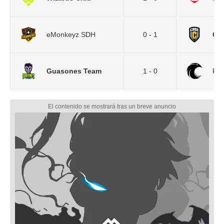
eMonkeyz SDH
0 - 1
Cas
Guasones Team
1 - 0
Fal