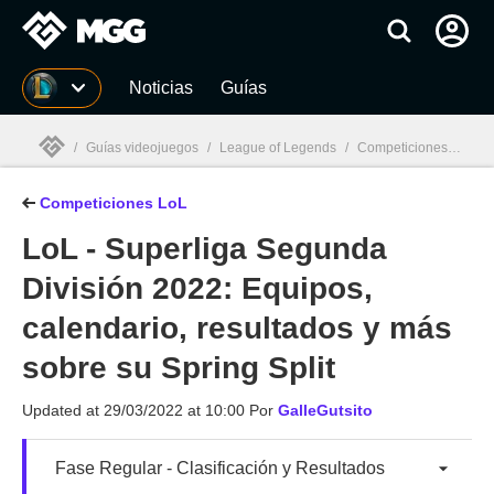
MGG
Noticias
Guías
/
Guías videojuegos
/
League of Legends
/
Competiciones LoL
/
Competiciones LoL
MGG

LoL - Superliga Segunda
División 2022: Equipos,
calendario, resultados y más
sobre su Spring Split
Updated at
29/03/2022 at 10:00
Por
GalleGutsito
Fase Regular - Clasificación y Resultados