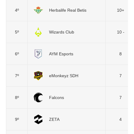
4º
Herbalife Real Betis
10+
5º
Wizards Club
10 -
6º
AYM Esports
8
7º
eMonkeyz SDH
7
8º
Falcons
7
9º
ZETA
4