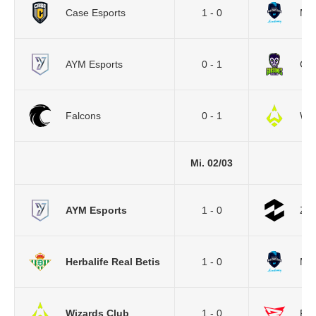
Case Esports
1 - 0
Mov
AYM Esports
0 - 1
Gu
Falcons
0 - 1
Wiz
Mi. 02/03
AYM Esports
1 - 0
ZE
Herbalife Real Betis
1 - 0
Mov
Wizards Club
1 - 0
Reb