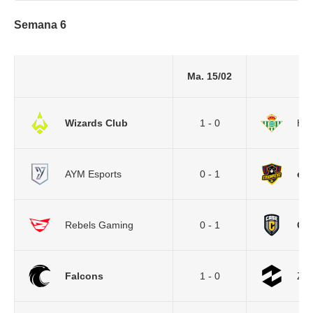
Semana 6
Ma. 15/02
Wizards Club
1 - 0
Her
AYM Esports
0 - 1
eM
Rebels Gaming
0 - 1
Cas
Falcons
1 - 0
ZE