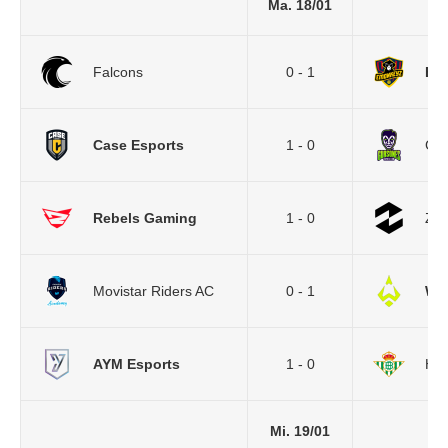
Ma. 18/01
Falcons
0 - 1
Em
Case Esports
1 - 0
Gu
Rebels Gaming
1 - 0
ZE
Movistar Riders AC
0 - 1
Wiz
AYM Esports
1 - 0
Her
Mi. 19/01