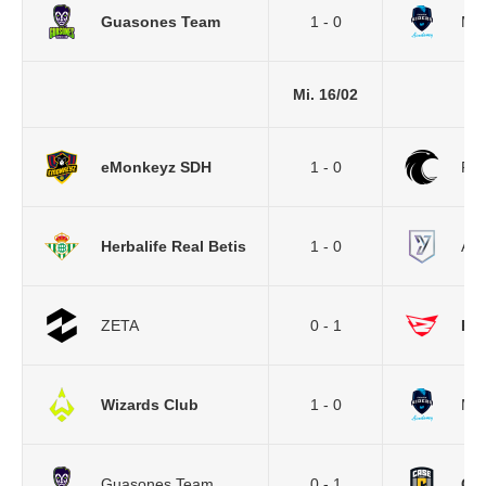
Guasones Team
1 - 0
Mov
Mi. 16/02
eMonkeyz SDH
1 - 0
Fal
Herbalife Real Betis
1 - 0
AYM
ZETA
0 - 1
Re
Wizards Club
1 - 0
Mov
Guasones Team
0 - 1
Cas