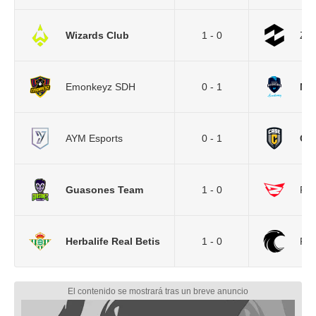
Wizards Club
1 - 0
ZE
Emonkeyz SDH
0 - 1
Mov
AYM Esports
0 - 1
Cas
Guasones Team
1 - 0
Reb
Herbalife Real Betis
1 - 0
Fal