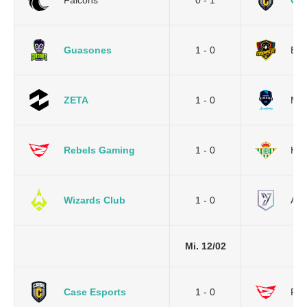
Falcons
0 - 1
Cas
Guasones
1 - 0
Em
ZETA
1 - 0
Mov
Rebels Gaming
1 - 0
Her
Wizards Club
1 - 0
AYM
Mi. 12/02
Case Esports
1 - 0
Reb