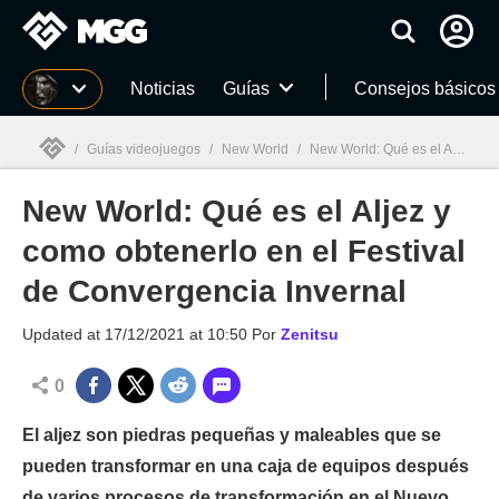
MGG
Noticias
Guías
Consejos básicos
/
Guías videojuegos
/
New World
/
New World: Qué es el Aljez y como obtenerlo en el Festival de Convergencia Invernal
New World: Qué es el Aljez y
MGG

como obtenerlo en el Festival
de Convergencia Invernal
Updated at
17/12/2021 at 10:50
Por
Zenitsu
0
El aljez son piedras pequeñas y maleables que se
pueden transformar en una caja de equipos después
de varios procesos de transformación en el Nuevo