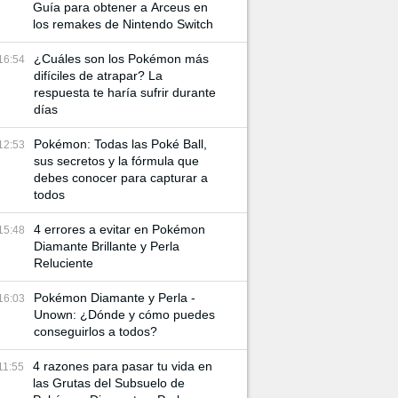
Guía para obtener a Arceus en
los remakes de Nintendo Switch
¿Cuáles son los Pokémon más
16:54
difíciles de atrapar? La
respuesta te haría sufrir durante
días
Pokémon: Todas las Poké Ball,
12:53
sus secretos y la fórmula que
debes conocer para capturar a
todos
4 errores a evitar en Pokémon
15:48
Diamante Brillante y Perla
Reluciente
Pokémon Diamante y Perla -
16:03
Unown: ¿Dónde y cómo puedes
conseguirlos a todos?
4 razones para pasar tu vida en
11:55
las Grutas del Subsuelo de