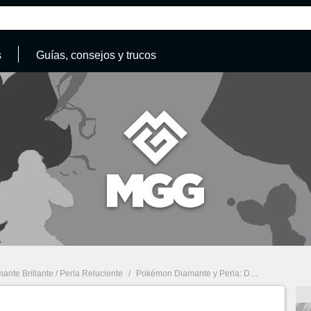
s
Guías, consejos y trucos
nte Brillante / Perla Reluciente
/
Pokémon Diamante y Perla: Dónde encontrar a Cresselia y cómo capturarlo