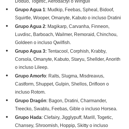
Doduo, Togetic, Aerodactyl o Wingull
Grupo Agua 1
: Mudkip, Feebas, Spheal, Bidoof,
Squirtle, Wooper, Omanyte, Kabuto o incluso Dratini
Grupo Agua 2
: Magikarp, Carvanha, Finneon,
Luvdisc, Barboach, Wailmer, Remoraid, Chinchou,
Goldeen o incluso Qwilfish.
Grupo Agua 3:
Tentacool, Corphish, Krabby,
Corsola, Omanyte, Kabuto, Staryu, Shellder, Anorith
o incluso Lileep.
Grupo Amorfo
: Ralts, Slugma, Misdreavus,
Castform, Shuppet, Gulpin, Shellos, Drifloon o
incluso Rotom.
Grupo
Dragón
: Bagon, Dratini, Charmander,
Treecko, Swablu, Feebas, Gible o incluso Horsea.
Grupo Hada
: Clefairy, Jigglypuff, Marill, Togetic,
Chansey, Shroomish, Hoppip, Skitty o incluso