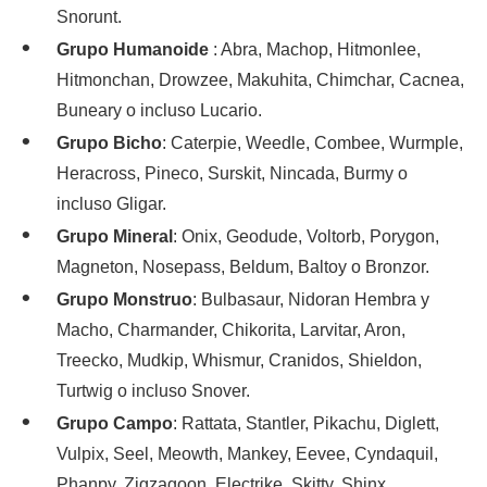
Snorunt.
Grupo Humanoide
: Abra, Machop, Hitmonlee,
Hitmonchan, Drowzee, Makuhita, Chimchar, Cacnea,
Buneary o incluso Lucario.
Grupo Bicho
: Caterpie, Weedle, Combee, Wurmple,
Heracross, Pineco, Surskit, Nincada, Burmy o
incluso Gligar.
Grupo Mineral
: Onix, Geodude, Voltorb, Porygon,
Magneton, Nosepass, Beldum, Baltoy o Bronzor.
Grupo Monstruo
: Bulbasaur, Nidoran Hembra y
Macho, Charmander, Chikorita, Larvitar, Aron,
Treecko, Mudkip, Whismur, Cranidos, Shieldon,
Turtwig o incluso Snover.
Grupo Campo
: Rattata, Stantler, Pikachu, Diglett,
Vulpix, Seel, Meowth, Mankey, Eevee, Cyndaquil,
Phanpy, Zigzagoon, Electrike, Skitty, Shinx,