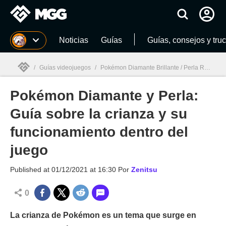
MGG
Noticias
Guías
Guías, consejos y tru
/
Guías videojuegos
/
Pokémon Diamante Brillante / Perla Reluciente
Pokémon Diamante y Perla:
MGG

Guía sobre la crianza y su
funcionamiento dentro del
juego
Published at
01/12/2021 at 16:30
Por
Zenitsu
0
La crianza de Pokémon es un tema que surge en