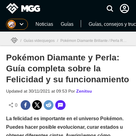
MGG
Noticias
Guías
Guías, consejos y tru
/
Guías videojuegos
/
Pokémon Diamante Brillante / Perla Reluciente
Pokémon Diamante y Perla:
MGG

Guía completa sobre la
Felicidad y su funcionamiento
Updated at
30/11/2021 at 09:53
Por
Zenitsu
0
La felicidad es importante en el universo Pokémon.
Puedes hacer posible evolucionar, curar estados u
obtener diferentes cintas. Averigüemos cómo