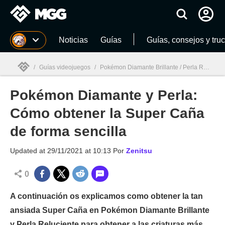
MGG
Noticias
Guías
Guías, consejos y tru
/
Guías videojuegos
/
Pokémon Diamante Brillante / Perla Reluciente
Pokémon Diamante y Perla:
MGG

Cómo obtener la Super Caña
de forma sencilla
Updated at
29/11/2021 at 10:13
Por
Zenitsu
0
A continuación os explicamos como obtener la tan
ansiada Super Caña en Pokémon Diamante Brillante
y Perla Reluciente para obtener a las criaturas más