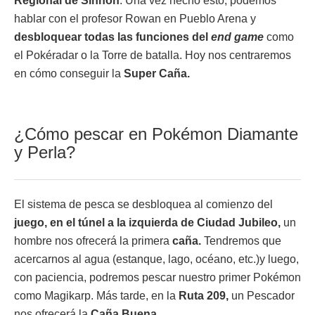
Regional de Sinnoh
. Una vez hecho esto, podemos
hablar con el profesor Rowan en Pueblo Arena y
desbloquear todas las funciones del
end game
como
el Pokéradar o la Torre de batalla. Hoy nos centraremos
en cómo conseguir la
Super Caña
.
¿Cómo pescar en Pokémon Diamante
y Perla?
El sistema de pesca se desbloquea al comienzo del
juego, en el túnel a la izquierda de Ciudad Jubileo,
un
hombre nos ofrecerá la primera
caña.
Tendremos que
acercarnos al agua (estanque, lago, océano, etc.)y luego,
con paciencia, podremos pescar nuestro primer Pokémon
como Magikarp. Más tarde, en la
Ruta 209,
un Pescador
nos ofrecerá la
Caña Buena.