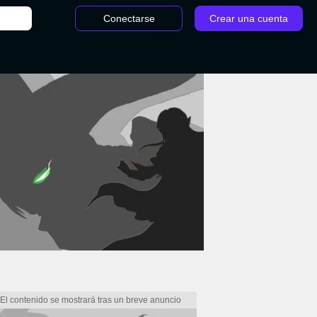
Conectarse
Crear una cuenta
n Unite: Guía de Greedent. Build con los mejores objetos, ataques y consejos