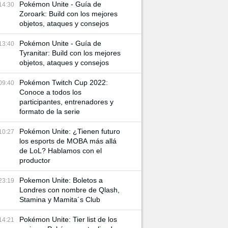
Pokémon Unite - Guía de
14:30
Zoroark: Build con los mejores
objetos, ataques y consejos
Pokémon Unite - Guía de
13:40
Tyranitar: Build con los mejores
objetos, ataques y consejos
Pokémon Twitch Cup 2022:
09:40
Conoce a todos los
participantes, entrenadores y
formato de la serie
Pokémon Unite: ¿Tienen futuro
10:27
los esports de MOBA más allá
de LoL? Hablamos con el
productor
Pokemon Unite: Boletos a
23:19
Londres con nombre de Qlash,
Stamina y Mamita´s Club
Pokémon Unite: Tier list de los
14:21