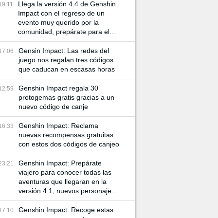
Llega la versión 4.4 de Genshin
19:11
Impact con el regreso de un
evento muy querido por la
comunidad, prepárate para el
Rito de la Linterna 2024
Gensin Impact: Las redes del
17:06
juego nos regalan tres códigos
que caducan en escasas horas
Genshin Impact regala 30
12:59
protogemas gratis gracias a un
nuevo código de canje
Genshin Impact: Reclama
16:33
nuevas recompensas gratuitas
con estos dos códigos de canjeo
Genshin Impact: Prepárate
23:21
viajero para conocer todas las
aventuras que llegaran en la
versión 4.1, nuevos personajes
y más misiones te esperan
Genshin Impact: Recoge estas
17:10