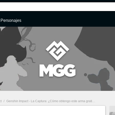
Personajes
t
/
Genshin Impact - La Captura: ¿Cómo obtengo este arma gratis de 4 estrellas?