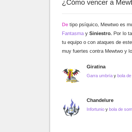
¿Cómo vencer a Mewt
De
tipo psíquico, Mewtwo es mu
Fantasma
y
Siniestro.
Por lo t
tu equipo o con ataques de est
muy fuertes contra Mewtwo y lo
Giratina
Garra umbría
y
bola d
Chandelure
Infortunio
y
bola de so