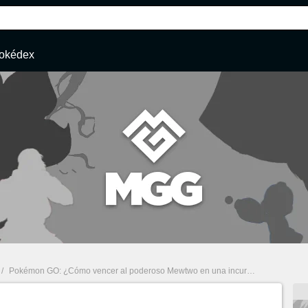
okédex
/
Pokémon GO: ¿Cómo vencer al poderoso Mewtwo en una incursión?