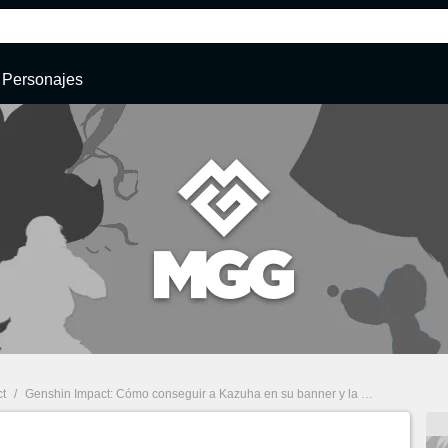
Personajes
t
/
Genshin Impact: Cómo conseguir a Kazuha en su banner y la espada Juramento por la Libertad