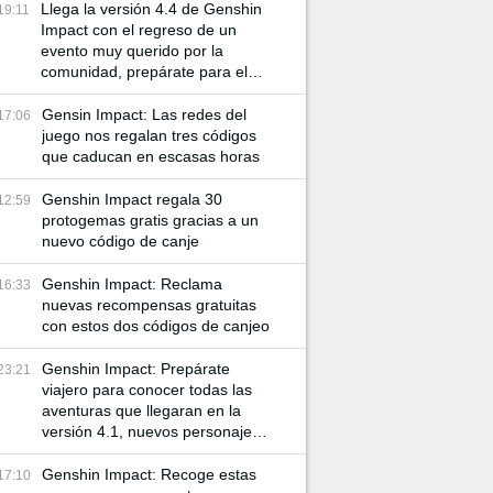
Llega la versión 4.4 de Genshin
19:11
Impact con el regreso de un
evento muy querido por la
comunidad, prepárate para el
Rito de la Linterna 2024
Gensin Impact: Las redes del
17:06
juego nos regalan tres códigos
que caducan en escasas horas
Genshin Impact regala 30
12:59
protogemas gratis gracias a un
nuevo código de canje
Genshin Impact: Reclama
16:33
nuevas recompensas gratuitas
con estos dos códigos de canjeo
Genshin Impact: Prepárate
23:21
viajero para conocer todas las
aventuras que llegaran en la
versión 4.1, nuevos personajes
y más misiones te esperan
Genshin Impact: Recoge estas
17:10