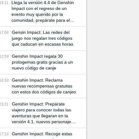
Llega la versión 4.4 de Genshin
19:11
Impact con el regreso de un
evento muy querido por la
comunidad, prepárate para el
Rito de la Linterna 2024
Gensin Impact: Las redes del
17:06
juego nos regalan tres códigos
que caducan en escasas horas
Genshin Impact regala 30
12:59
protogemas gratis gracias a un
nuevo código de canje
Genshin Impact: Reclama
16:33
nuevas recompensas gratuitas
con estos dos códigos de canjeo
Genshin Impact: Prepárate
23:21
viajero para conocer todas las
aventuras que llegaran en la
versión 4.1, nuevos personajes
y más misiones te esperan
Genshin Impact: Recoge estas
17:10