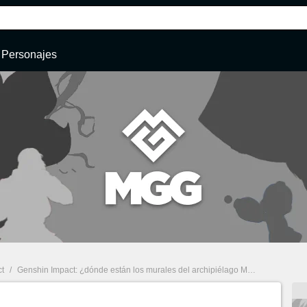
Personajes
t
/
Genshin Impact: ¿dónde están los murales del archipiélago Manzana Dorada?