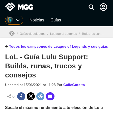
MGG
Noticias
Guías
/
Guías videojuegos
/
League of Legends
/
Todos los campeones de League of Legends y sus guías
Todos los campeones de League of Legends y sus guías
MGG

LoL - Guía Lulu Support:
Builds, runas, trucos y
consejos
Updated at
15/06/2021 at 11:23
Por
GalleGutsito
0
Sácale el máximo rendimiento a tu elección de Lulu