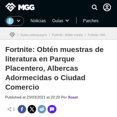
MGG
Noticias
Guías
Parches
/
Guías videojuegos
/
Fortnite : Battle royale
/
Fortnite: Obtén muestras de literatura en Parque Placentero, Albercas Adormecidas o Ciudad Comercio
Fortnite: Obtén muestras de
MGG

literatura en Parque
Placentero, Albercas
Adormecidas o Ciudad
Comercio
Published at
23/03/2021 at 20:20
Por
Xcast
1