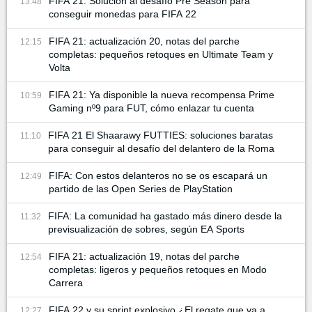
FIFA 21: Solución al desafío Pre Season para
13:48
conseguir monedas para FIFA 22
FIFA 21: actualización 20, notas del parche
12:15
completas: pequeños retoques en Ultimate Team y
Volta
FIFA 21: Ya disponible la nueva recompensa Prime
10:59
Gaming nº9 para FUT, cómo enlazar tu cuenta
FIFA 21 El Shaarawy FUTTIES: soluciones baratas
11:10
para conseguir al desafío del delantero de la Roma
FIFA: Con estos delanteros no se os escapará un
12:49
partido de las Open Series de PlayStation
FIFA: La comunidad ha gastado más dinero desde la
11:32
previsualización de sobres, según EA Sports
FIFA 21: actualización 19, notas del parche
12:54
completas: ligeros y pequeños retoques en Modo
Carrera
FIFA 22 y su sprint explosivo ¿El regate que va a
12:27