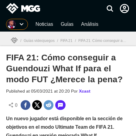
MGG
Noticias
Guías
Análisis
/
Guías videojuegos
/
FIFA 21
/
FIFA 21: Cómo conseguir a Guendouzi What If para el modo FUT ¿Merece la pena?
FIFA 21: Cómo conseguir a
MGG

Guendouzi What If para el
modo FUT ¿Merece la pena?
Published at
05/03/2021 at 20:20
Por
Xcast
0
Un nuevo jugador está disponible en la sección de
objetivos en el modo Ultimate Team de FIFA 21.
Guendouzi en versión mejorada What If.