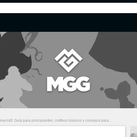
necraft: Guía para principiantes, crafteos básicos y consejos para sobrevivir
/
Maz