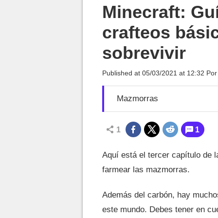
MGG

Minecraft: Guí
crafteos bási
sobrevivir
Published at
05/03/2021 at 12:32
Po
Mazmorras
1
1
Aquí está el tercer capítulo de
farmear las mazmorras.
Además del carbón, hay muchos
este mundo. Debes tener en cue