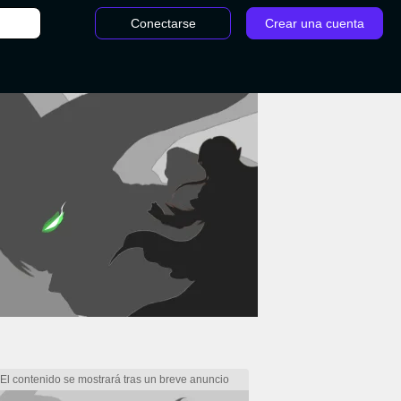
Conectarse
Crear una cuenta
morras - Minecraft: Guía para principiantes, crafteos básicos y consejos para sobr