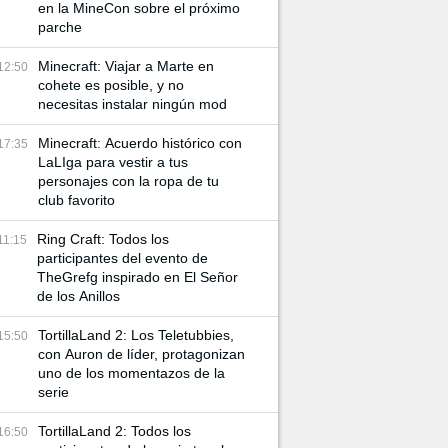
en la MineCon sobre el próximo
parche
Minecraft: Viajar a Marte en
12:50
cohete es posible, y no
necesitas instalar ningún mod
Minecraft: Acuerdo histórico con
17:35
LaLIga para vestir a tus
personajes con la ropa de tu
club favorito
Ring Craft: Todos los
11:15
participantes del evento de
TheGrefg inspirado en El Señor
de los Anillos
TortillaLand 2: Los Teletubbies,
15:50
con Auron de líder, protagonizan
uno de los momentazos de la
serie
TortillaLand 2: Todos los
16:50