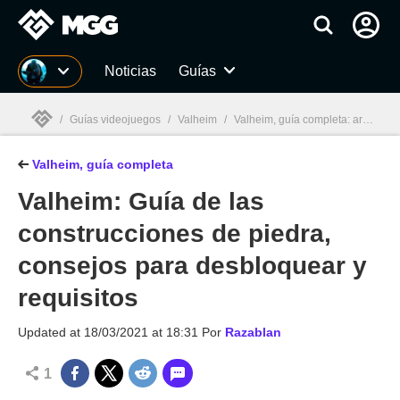
MGG
Noticias
Guías
/
Guías videojuegos
/
Valheim
/
Valheim, guía completa: artesanía, wiki, consejos...
Valheim, guía completa
MGG

Valheim: Guía de las
construcciones de piedra,
consejos para desbloquear y
requisitos
Updated at
18/03/2021 at 18:31
Por
Razablan
1