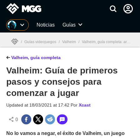
MGG
Noticias
Guías
/
Guías videojuegos
/
Valheim
/
Valheim, guía completa: artesanía, wiki, consejos...
Valheim, guía completa
MGG

Valheim: Guía de primeros
pasos y consejos para
comenzar a jugar
Updated at
18/03/2021 at 17:42
Por
Xcast
0
No lo vamos a negar, el éxito de Valheim, un juego