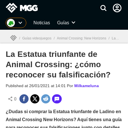
MGG
Noticias
Guías
/
Guías videojuegos
/
Animal Crossing: New Horizons
/
La Estatua triunfante de Animal Crossing: ¿cómo reconocer su falsificación?
La Estatua triunfante de
MGG

Animal Crossing: ¿cómo
reconocer su falsificación?
Published at
26/01/2021 at 14:01
Por
Milkameluna
0
¿Dudas si comprar la Estatua triunfante de Ladino en
Animal Crossing New Horizons? Aquí tienes una guía
para reconocer sus falsificaciones junto con detalles