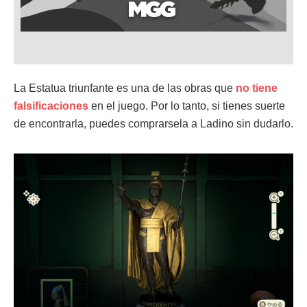
La Estatua triunfante es una de las obras que
no
tiene
falsificaciones
en el juego. Por lo tanto, si tienes suerte
de encontrarla, puedes comprarsela a Ladino sin dudarlo.