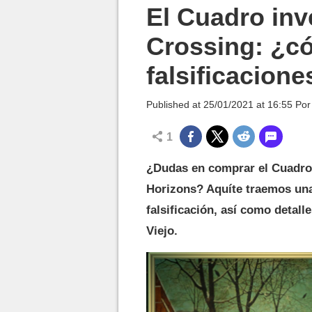
MGG

El Cuadro inv
Crossing: ¿c
falsificacione
Published at
25/01/2021 at 16:55
Po
1
¿Dudas en comprar el Cuadro
Horizons? Aquíte traemos una
falsificación, así como detall
Viejo.