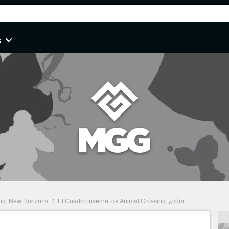
s
ng: New Horizons
/
El Cuadro invernal de Animal Crossing: ¿cómo reconocer sus falsificaciones?