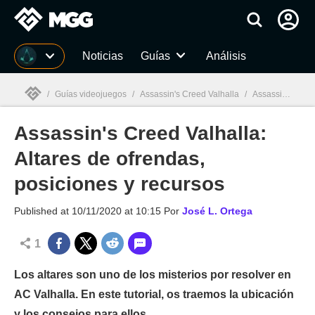
MGG
Noticias
Guías
Análisis
/
Guías videojuegos
/
Assassin's Creed Valhalla
/
Assassin's Creed Valhalla: Altares de ofrendas, posiciones y recursos
Assassin's Creed Valhalla:
MGG

Altares de ofrendas,
posiciones y recursos
Published at
10/11/2020 at 10:15
Por
José L. Ortega
1
Los altares son uno de los misterios por resolver en
AC Valhalla. En este tutorial, os traemos la ubicación
y los consejos para ellos.