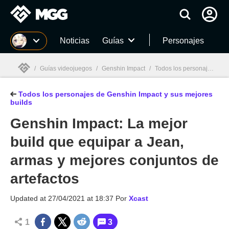
MGG
Noticias
Guías
Personajes
/
Guías videojuegos
/
Genshin Impact
/
Todos los personajes de Genshin Impact y sus mejores builds
Todos los personajes de Genshin Impact y sus mejores
MGG

builds
Genshin Impact: La mejor
build que equipar a Jean,
armas y mejores conjuntos de
artefactos
Updated at
27/04/2021 at 18:37
Por
Xcast
1
3