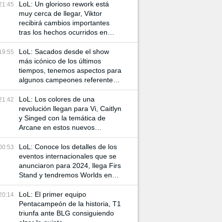
LoL: Un glorioso rework está
21:45
muy cerca de llegar, Viktor
recibirá cambios importantes
tras los hechos ocurridos en
Arcane
LoL: Sacados desde el show
19:55
más icónico de los últimos
tiempos, tenemos aspectos para
algunos campeones referentes
a Arcane
LoL: Los colores de una
21:42
revolución llegan para Vi, Caitlyn
y Singed con la temática de
Arcane en estos nuevos
aspectos
LoL: Conoce los detalles de los
00:53
eventos internacionales que se
anunciaron para 2024, llega Firs
Stand y tendremos Worlds en
China
LoL: El primer equipo
20:14
Pentacampeón de la historia, T1
triunfa ante BLG consiguiendo