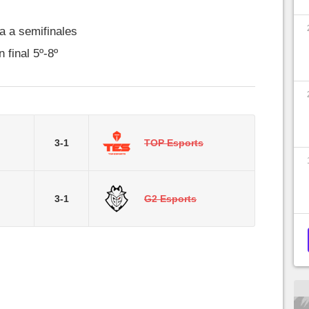
 a semifinales
n final 5º-8º
3-1
TOP Esports
3-1
G2 Esports