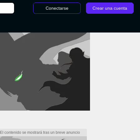
Conectarse
Crear una cuenta
/
Eliminatorias - LoL – Worlds 2020: Equipos, grupos y clasificación fin