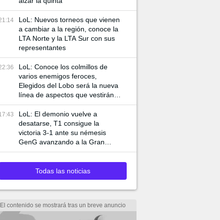
alzar la quinta
LoL: Nuevos torneos que vienen
21:14
a cambiar a la región, conoce la
LTA Norte y la LTA Sur con sus
representantes
LoL: Conoce los colmillos de
22:36
varios enemigos feroces,
Elegidos del Lobo será la nueva
línea de aspectos que vestirán a
Ambessa y Swain
LoL: El demonio vuelve a
17:43
desatarse, T1 consigue la
victoria 3-1 ante su némesis
GenG avanzando a la Gran
Final de Worlds 2024
Todas las noticias