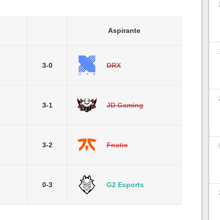
Aspirante
3-0
DRX
3-1
JD Gaming
3-2
Fnatic
0-3
G2 Esports