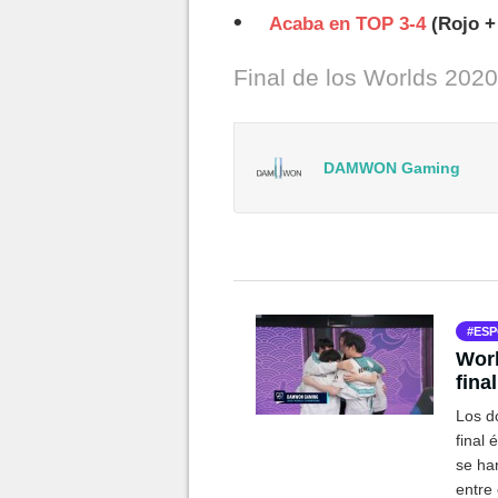
Acaba en TOP 3-4
(Rojo +
Final de los Worlds 2020
DAMWON Gaming
ESP
Wor
fina
Lege
Los d
final 
se han
entre 