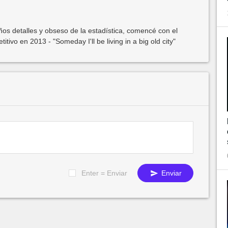
os detalles y obseso de la estadística, comencé con el
ivo en 2013 - "Someday I'll be living in a big old city"
Enter = Enviar
Enviar