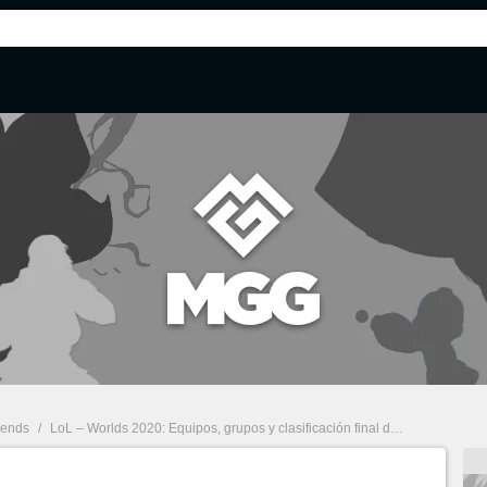
gends
/
LoL – Worlds 2020: Equipos, grupos y clasificación final del campeonato mundial