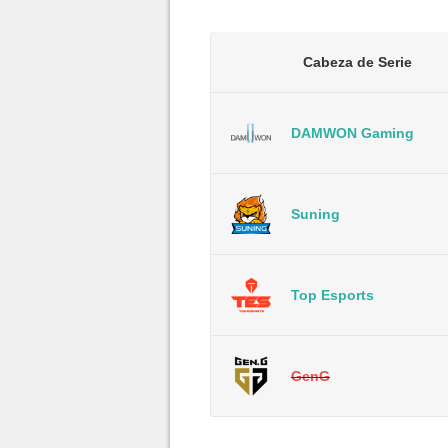
Cabeza de Serie
DAMWON Gaming
Suning
Top Esports
GenG