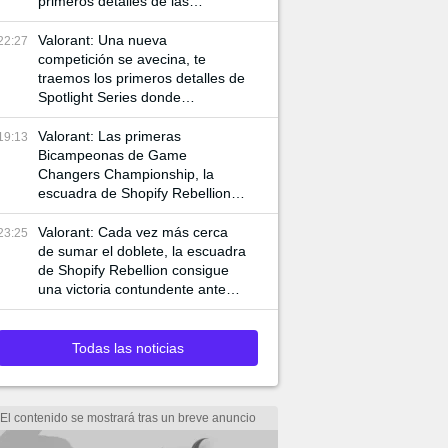
primeros detalles de las
siguientes competencias
internacionales de VCT
Valorant: Una nueva
22:27
competición se avecina, te
traemos los primeros detalles de
Spotlight Series donde
jugadores de VCT y Game
Changers participan
Valorant: Las primeras
19:13
Bicampeonas de Game
Changers Championship, la
escuadra de Shopify Rebellion
consigue llevarse la final 3-0
ante MIBR para alzar la copa
Valorant: Cada vez más cerca
23:25
de sumar el doblete, la escuadra
de Shopify Rebellion consigue
una victoria contundente ante
G2 para asegurar el pase a la
final
Todas las noticias