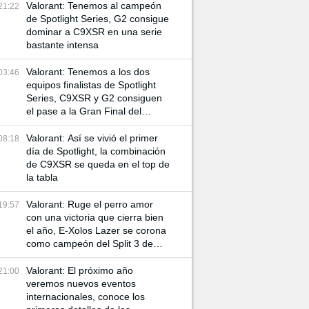
Valorant: Tenemos al campeón
21:22
de Spotlight Series, G2 consigue
dominar a C9XSR en una serie
bastante intensa
Valorant: Tenemos a los dos
03:46
equipos finalistas de Spotlight
Series, C9XSR y G2 consiguen
el pase a la Gran Final del
torneo
Valorant: Así se vivió el primer
08:18
día de Spotlight, la combinación
de C9XSR se queda en el top de
la tabla
Valorant: Ruge el perro amor
19:57
con una victoria que cierra bien
el año, E-Xolos Lazer se corona
como campeón del Split 3 de
VCL Norte
Valorant: El próximo año
21:00
veremos nuevos eventos
internacionales, conoce los