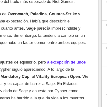
uro del título más esperado de Riot Games.
s de
Overwatch
,
Paladins
,
Counter-Strike
y
aba expectación. Había que descubrir el
o cuanto antes.
Sage
parecía imprescindible y
momento. Sin embargo, la tendencia cambió en un
 que hubo un factor común entre ambos equipos:
ajustes de equilibrio, pero
a excepción de unos
ypher siguió apareciendo. A lo largo de la
a
Mandatory Cup
, el
Vitality European
Open
,
We
ar y es capaz de barrer a Sage. En Estados
lvidado de Sage y apuesta por Cypher como
maras ha barrido a la que da vida a los muertos.