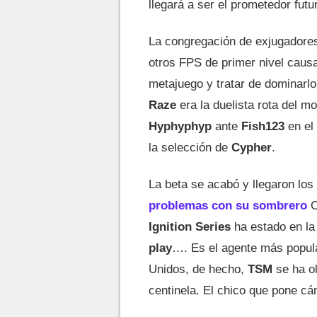
llegará a ser el prometedor fut
La congregación de exjugadore
otros FPS de primer nivel caus
metajuego y tratar de dominarl
Raze
era la duelista rota del 
Hyphyphyp
ante
Fish123
en el
la selección de
Cypher
.
La beta se acabó y llegaron los 
problemas con su sombrero
C
Ignition Series
ha estado en l
play
…. Es el agente más popul
Unidos, de hecho,
TSM
se ha o
centinela. El chico que pone cá