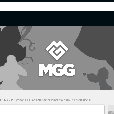
ORANT: Cypher es el Agente imprescindible para los profesionales y estos son los motivos