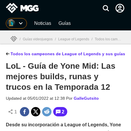
MGG
Noticias
Guías
/
Guías videojuegos
/
League of Legends
/
Todos los campeones de League of Legends y sus guías
Todos los campeones de League of Legends y sus guías
MGG

LoL - Guía de Yone Mid: Las
mejores builds, runas y
trucos en la Temporada 12
Updated at
05/01/2022 at 12:38
Por
GalleGutsito
1
2
Desde su incorporación a League of Legends, Yone