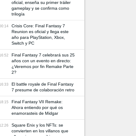
oficial, enseña su primer tráiler
gameplay y se confirma como
trilogía
Crisis Core: Final Fantasy 7
00:14
Reunion es oficial y llega este
año para PlayStation, Xbox,
Switch y PC
Final Fantasy 7 celebrará sus 25
16:52
años con un evento en directo:
¿Veremos por fin Remake Parte
2?
El battle royale de Final Fantasy
16:33
7 presume de colaboración retro
Final Fantasy VII Remake:
18:15
Ahora entiendo por qué os
enamorasteis de Midgar
Square Enix y los NFTs: se
12:26
convierten en los villanos que