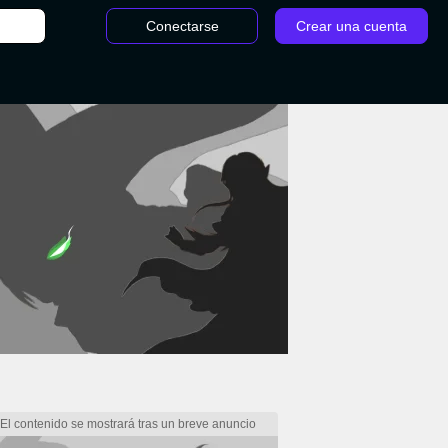
Conectarse
Crear una cuenta
ofeos de Plata - Final Fantasy 7 Remake: todos sus trofeos y cómo conseguirlos