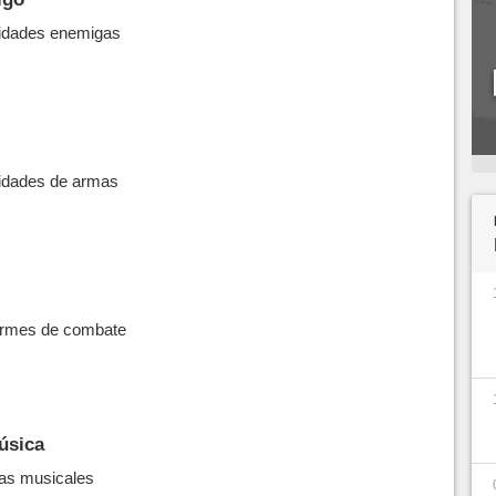
lidades enemigas
lidades de armas
formes de combate
úsica
tas musicales