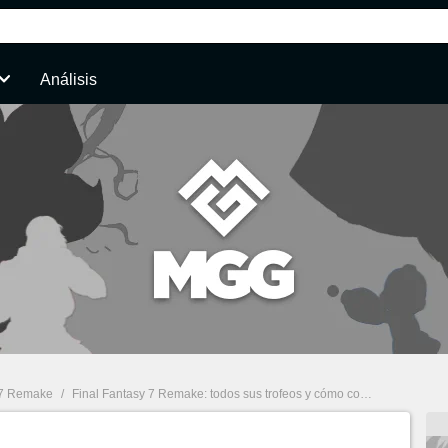
Análisis
 7 Remake
/
Final Fantasy 7 Remake: todos sus trofeos y cómo conseguirlos
/
Tr