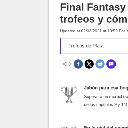
MGG

Final Fantasy
trofeos y cóm
Updated at
02/03/2021 at 10:59
Por
Trofeos de Plata
0
Jabón para esa boq
Superar a un morbol (s
de los capítulos 9 y 14)
En la piel del enem