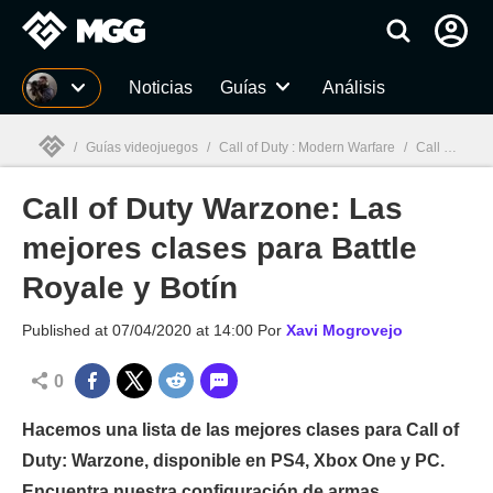
MGG
Noticias
Guías
Análisis
/
Guías videojuegos
/
Call of Duty : Modern Warfare
/
Call of Duty Warzone: Las mejores clases para Battle Royale y Botín
Call of Duty Warzone: Las
MGG

mejores clases para Battle
Royale y Botín
Published at
07/04/2020 at 14:00
Por
Xavi Mogrovejo
0
Hacemos una lista de las mejores clases para Call of
Duty: Warzone, disponible en PS4, Xbox One y PC.
Encuentra nuestra configuración de armas,