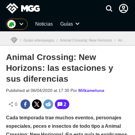
MGG
Noticias
Guías
/
Guías videojuegos
/
Animal Crossing: New Horizons
/
Animal Crossing: New Horizons: las estaciones y sus diferencias
Animal Crossing: New
MGG

Horizons: las estaciones y
sus diferencias
Published at
06/04/2020 at 17:30
Por
Milkameluna
0
2
Cada temporada trae muchos eventos, personajes
especiales, peces e insectos de todo tipo a Animal
Crossing: New Horizons! ¡En esta guía te explicamos