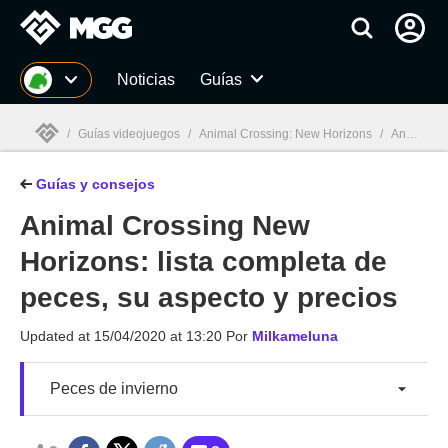
MGG
Noticias
Guías
/
Guías videojuegos
/
Animal Crossing: New Horizons
/
Animal Crossing New Horizons: Guías, Tutoriales, Consejos
Guías y consejos
MGG

Animal Crossing New
Horizons: lista completa de
peces, su aspecto y precios
Updated at
15/04/2020 at 13:20
Por
Milkameluna
Peces de invierno