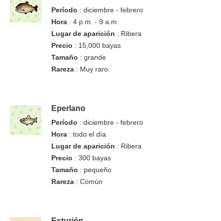
Período
: diciembre - febrero
Hora
: 4 p.m. - 9 a.m.
Lugar de aparición
: Ribera
Precio
: 15,000 bayas
Tamaño
: grande
Rareza
: Muy raro.
Eperlano
Período
: diciembre - febrero
Hora
: todo el día
Lugar de aparición
: Ribera
Precio
: 300 bayas
Tamaño
: pequeño
Rareza
: Común
Esturión