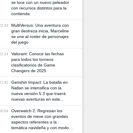
se luce con un nuevo peleador
con recursos distintos para la
contienda
MultiVersus: Una aventura con
22:43
gran destreza inicia, Marceline
se une al roster de personajes
del juego
Valorant: Conoce las fechas
22:14
para todos los torneos
clasificatorios de Game
Changers de 2025
Genshin Impact: La batalla en
21:42
Natlan se intensifica con la
nueva versión 5.3 que traerá
nuevas aventuras en este
mundo
Overwatch 2: Regresan los
00:04
eventos de nieve con grandes
aspectos referentes a la
temática navideña y con modos