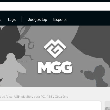
s
Tags
Juegos top
Esports
s de Arise: A Simple Story para PC, PS4 y Xbox One