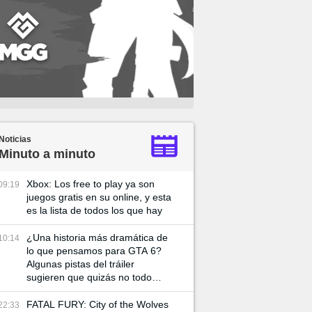
Noticias
Minuto a minuto
Xbox: Los free to play ya son
09:19
juegos gratis en su online, y esta
es la lista de todos los que hay
¿Una historia más dramática de
10:14
lo que pensamos para GTA 6?
Algunas pistas del tráiler
sugieren que quizás no todo
vaya tan bien entre Lucía y su
pareja
FATAL FURY: City of the Wolves
22:33