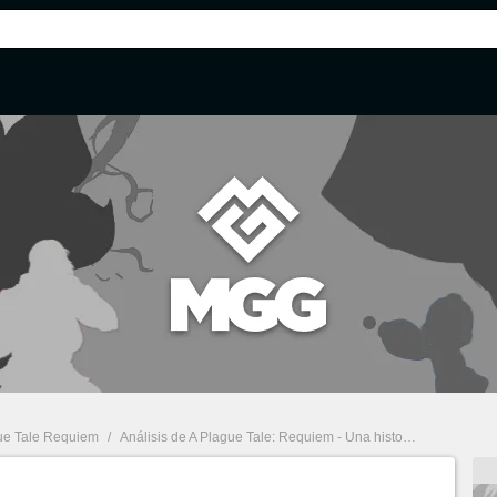
ue Tale Requiem
/
Análisis de A Plague Tale: Requiem - Una historia de hermanos