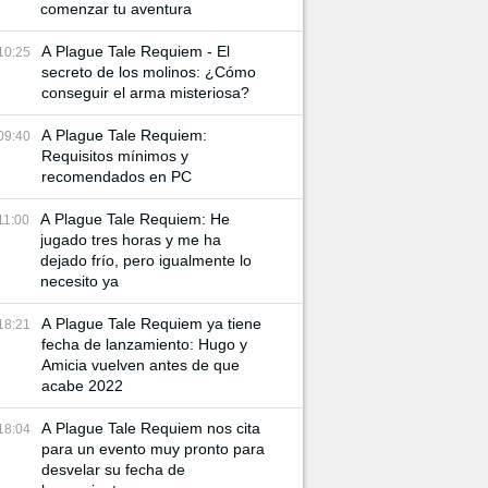
comenzar tu aventura
A Plague Tale Requiem - El
10:25
secreto de los molinos: ¿Cómo
conseguir el arma misteriosa?
A Plague Tale Requiem:
09:40
Requisitos mínimos y
recomendados en PC
A Plague Tale Requiem: He
11:00
jugado tres horas y me ha
dejado frío, pero igualmente lo
necesito ya
A Plague Tale Requiem ya tiene
18:21
fecha de lanzamiento: Hugo y
Amicia vuelven antes de que
acabe 2022
A Plague Tale Requiem nos cita
18:04
para un evento muy pronto para
desvelar su fecha de