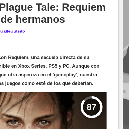
 Plague Tale: Requiem
a de hermanos
r
GalleGutsito
con Requiem, una secuela directa de su
nible en Xbox Series, PS5 y PC. Aunque con
que otra aspereza en el 'gameplay', nuestra
os juegos como esté de los que deberían.
87