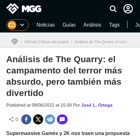
MGG
Noticias
Guías
Análisis
Tags
J
/
Últimas Críticas de juegos
/
Análisis de The Quarry: el campamento del terror más absurdo, pero también más divertido
Análisis de The Quarry: el
MGG

campamento del terror más
absurdo, pero también más
divertido
Published at
08/06/2022 at 15:00
Por
José L. Ortega
0
Supermassive Games y 2K nos traen una propuesta