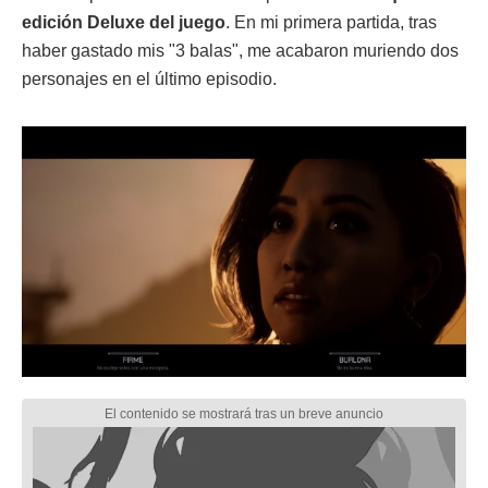
edición Deluxe del juego
. En mi primera partida, tras
haber gastado mis "3 balas", me acabaron muriendo dos
personajes en el último episodio.