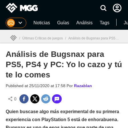
MGG
Noticias
Guías
Análisis
Tags
J
/
Últimas Críticas de juegos
/
Análisis de Bugsnax para PS5, PS4 y PC: Yo lo cazo y tú te lo comes
Análisis de Bugsnax para
MGG

PS5, PS4 y PC: Yo lo cazo y tú
te lo comes
Published at
25/11/2020 at 17:58
Por
Razablan
0
Quien buscase algo más experimental de su primera
experiencia con PlayStation 5 está de enhorabuena.
Bugsnax es uno de esos juegos que parte de una