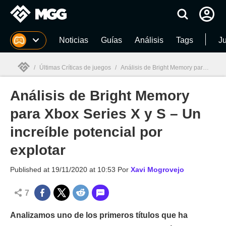
MGG
Noticias
Guías
Análisis
Tags
J
/
Últimas Críticas de juegos
/
Análisis de Bright Memory para Xbox Series X y S – Un increíble potencial por explotar
Análisis de Bright Memory
MGG

para Xbox Series X y S – Un
increíble potencial por
explotar
Published at
19/11/2020 at 10:53
Por
Xavi Mogrovejo
7
Analizamos uno de los primeros títulos que ha